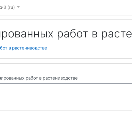
ий ‎(ru)‎
рованных работ в раст
бот в растениводстве