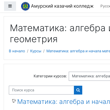
Перейти к основному содержанию
Амурский казачий колледж
Боковая панель
Русск
Математика: алгебра 
геометрия
В начало
Курсы
Математика: алгебра и начала мат
Категории курсов:
Поиск курса
Поиск курса
Математика: алгебра и начал